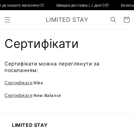
Перейти
до нашого магазину!❤️‍🔥
Швидка доставка 1-2 дня💨📦
Безкош
до
вмісту
LIMITED STAY
кошик
Сертифікати
Сертифікати можна переглянути за
посиланням:
Сертифікати
Nike
Сертифікати
New Balance
LIMITED STAY