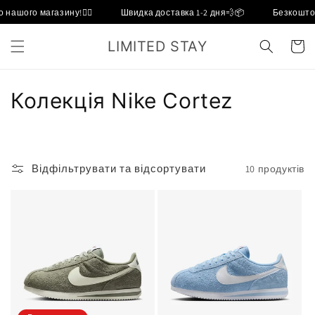
Перейти
ашого магазину!❤️‍🔥
Швидка доставка 1-2 дня💨📦
Безкоштов
до
вмісту
LIMITED STAY
кошик
К
Колекція Nike Cortez
о
л
Відфільтрувати та відсортувати
10 продуктів
е
к
ц
і
я