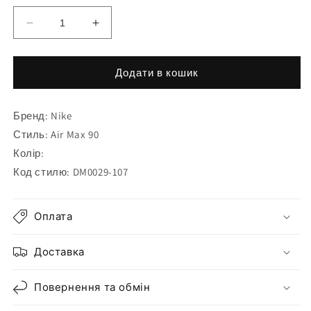
Зменшити
Збільшити
кількість
кількість
для
для
Кросівки
Кросівки
Додати в кошик
Nike
Nike
Air
Air
Бренд: Nike
Max
Max
90
90
Стиль: Air Max 90
DM0029-
DM0029-
Колір:
107
107
Код стилю: DM0029-107
Оплата
Доставка
Повернення та обмін