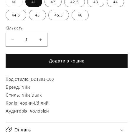
Варіант
40
41
42
42.5
43
44
розпроданий
або
відсутній
44.5
45
45.5
46
Кількість
Зменшити
Збільшити
кількість
кількість
для
для
Кросівки
Кросівки
Додати в кошик
Nike
Nike
Dunk
Dunk
Код стилю: DD1391-100
Low
Low
Retro
Retro
Бренд: Nike
DD1391-
DD1391-
Стиль: Nike Dunk
100
100
Колір: чорний/білий
Аудиторія: чоловіки
Оплата