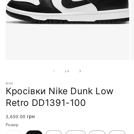
Відкрити
носій
1
у
модальному
режимі
В
н
2
з
1
/
4
у
м
NIKE
р
Кросівки Nike Dunk Low
Retro DD1391-100
Звичайна
3,650.00 грн
ціна
Розмір