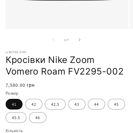
Відкрити
В
носій
н
1
2
з
1
/
7
у
у
модальному
м
LIMITED STAY
режимі
р
Кросівки Nike Zoom
Vomero Roam FV2295-002
Звичайна
7,580.00 грн
ціна
Розмір
41
42
42.5
43
44
45
45.5
46
Кількість