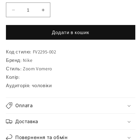
Зменшити
Збільшити
кількість
кількість
для
для
Кросівки
Кросівки
Додати в кошик
Nike
Nike
Zoom
Zoom
Код стилю: FV2295-002
Vomero
Vomero
Roam
Roam
Бренд: Nike
FV2295-
FV2295-
Стиль: Zoom Vomero
002
002
Колір:
Аудиторія: чоловіки
Оплата
Доставка
Повернення та обмін