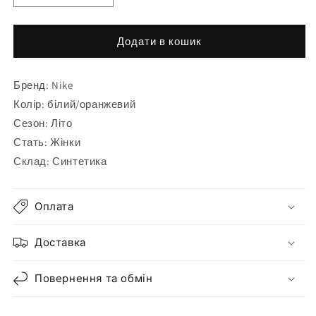
кількість
кількість
для
для
Тапочки
Тапочки
Додати в кошик
Nike
Nike
Victori
Victori
Бренд: Nike
One
One
CN9676-
CN9676-
Колір: білий/оранжевий
800
800
Сезон: Літо
Стать: Жінки
Склад: Синтетика
Оплата
Доставка
Повернення та обмін
...