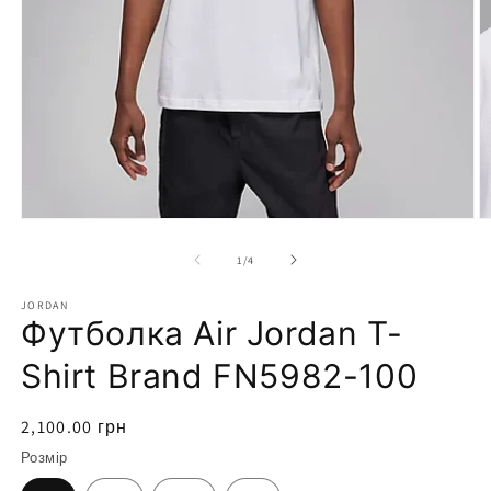
Відкрити
носій
1
у
модальному
режимі
В
н
2
з
1
/
4
у
м
JORDAN
р
Футболка Air Jordan T-
Shirt Brand FN5982-100
Звичайна
2,100.00 грн
ціна
Розмір