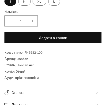
S
M
XL
L
Кількість
Зменшити
Збільшити
кількість
кількість
для
для
Футболка
Футболка
Додати в кошик
Air
Air
Jordan
Jordan
Код стилю: FN5982-100
T-
T-
Shirt
Shirt
Бренд: Jordan
Brand
Brand
Стиль: Jordan Air
FN5982-
FN5982-
Колір: білий
100
100
Аудиторія: чоловіки
Оплата
Доставка