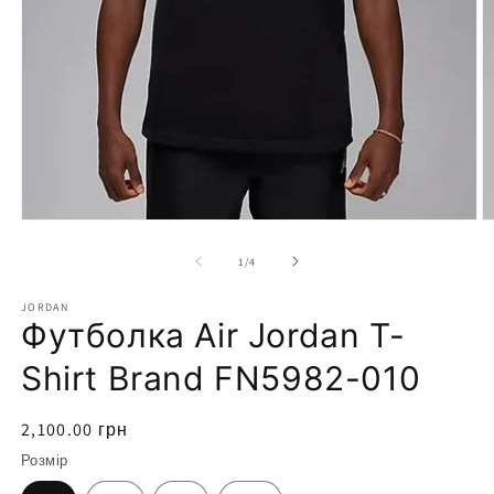
Відкрити
носій
1
у
модальному
режимі
В
н
2
з
1
/
4
у
м
JORDAN
р
Футболка Air Jordan T-
Shirt Brand FN5982-010
Звичайна
2,100.00 грн
ціна
Розмір