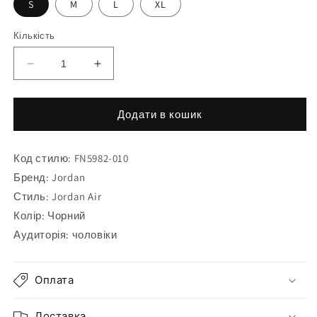
S
M
L
XL
Кількість
Зменшити
Збільшити
кількість
кількість
для
для
Футболка
Футболка
Додати в кошик
Air
Air
Jordan
Jordan
Код стилю: FN5982-010
T-
T-
Shirt
Shirt
Бренд: Jordan
Brand
Brand
Стиль: Jordan Air
FN5982-
FN5982-
Колір: Чорний
010
010
Аудиторія: чоловіки
Оплата
Доставка