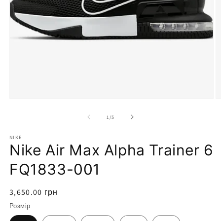
Відкрити
носій
1
у
модальному
режимі
В
н
2
з
1
/
5
у
м
NIKE
р
Nike Air Max Alpha Trainer 6
FQ1833-001
Звичайна
3,650.00 грн
ціна
Розмір