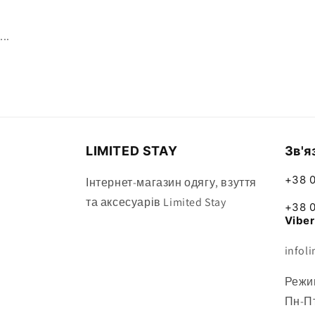
Відкрити
носій
6
...
у
модальному
режимі
LIMITED STAY
Зв'я
+38 
Інтернет-магазин одягу, взуття
та аксесуарів Limited Stay
+38 
Viber
infol
Режи
Пн-Пт