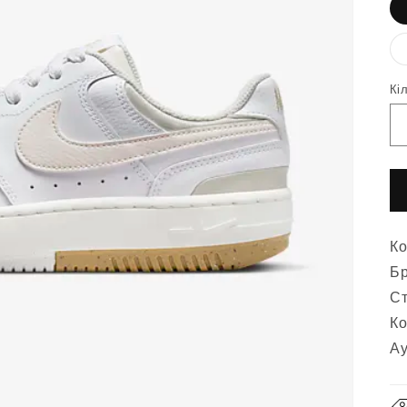
Кі
Ко
Бр
Ст
Ко
Ау