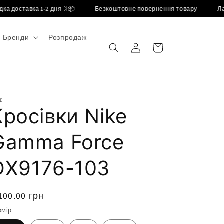
доставка 1-2 дня💨📦
Безкоштовне повернення товару
Ласка
Бренди
Розпродаж
авторизуватися
кошик
E
Кросівки Nike
Gamma Force
DX9176-103
вичайна
100.00 грн
іна
змір