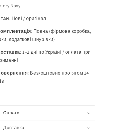
200
200
mory Navy
Стан
: Нові / оригінал
омплектація
: Повна (фірмова коробка,
рки, додаткові шнурівки)
Доставка
: 1–2 дні по Україні / оплата при
риманні
Повернення
: Безкоштовне протягом 14
ів
Оплата
Доставка