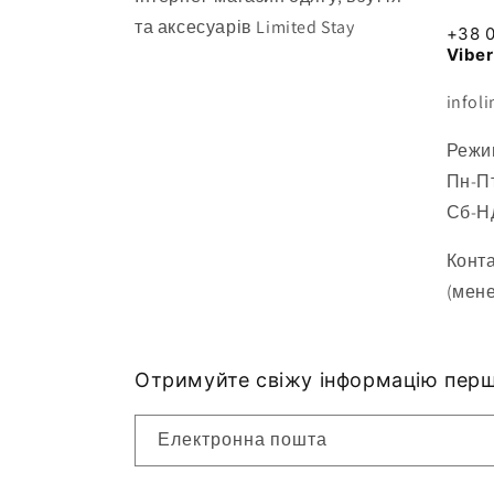
та аксесуарів Limited Stay
+38 
Viber
infol
Режи
Пн-Пт
Сб-Нд
Конта
(мен
Отримуйте свіжу інформацію пер
Електронна пошта