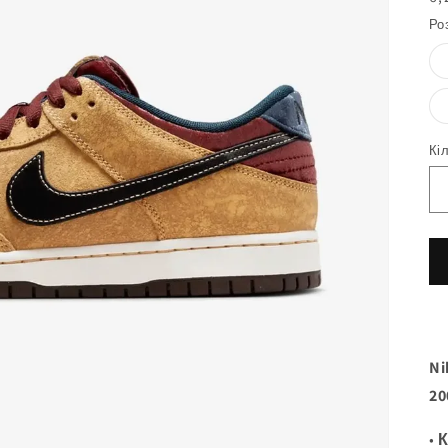
ц
Ро
Кі
Ni
20
•
К