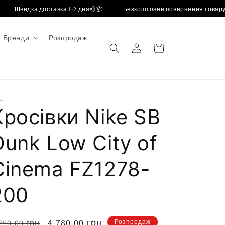
Швидка доставка 1-2 дня💨📦
Безкоштовне повернення товару
Бренди
Розпродаж
авторизуватися
кошик
E
Кросівки Nike SB
Dunk Low City of
Cinema FZ1278-
200
вичайна
Ціна
4,780.00 грн
250.00 грн
Розпродаж